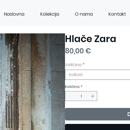
Naslovna
Kolekcija
O nama
Kontakt
Hlače Zara
Cijena
80,00 €
Veličina
*
Izaberi
Količina
*