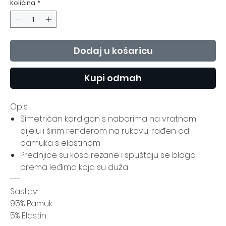
Količina
*
Dodaj u košaricu
Kupi odmah
Opis:
Simetričan kardigan s naborima na vratnom
dijelu i širim renderom na rukavu, rađen od
pamuka s elastinom
Prednjice su koso rezane i spuštaju se blago
prema leđima koja su duža
---
Sastav:
95% Pamuk
5% Elastin