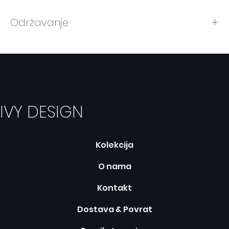
Održavanje
Način održavanja nalazi se na etiketi.
IVY DESIGN
Kolekcija
O nama
Kontakt
Dostava & Povrat