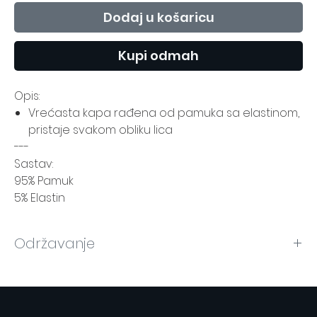
Dodaj u košaricu
Kupi odmah
Opis:
Vrećasta kapa rađena od pamuka sa elastinom,
pristaje svakom obliku lica
---
Sastav:
95% Pamuk
5% Elastin
Održavanje
Način održavanja nalazi se na etiketi.